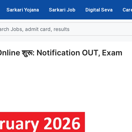
Sarkari Yojana
Sarkari Job
Digital Seva
Car
line शुरू: Notification OUT, Exam