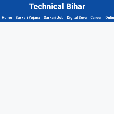
Technical Bihar
Home
Sarkari Yojana
Sarkari Job
Digital Seva
Career
Onli