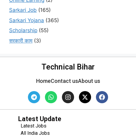
Sarkari Job
(165)
Sarkari Yojana
(365)
Scholarship
(55)
सरकारी काम
(3)
Technical Bihar
Home
Contact us
About us
Latest Update
Latest Jobs
All India Jobs