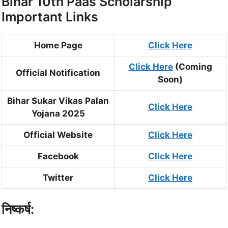
Bihar 10th Paas Scholarship
Important Links
Home Page
Click Here
Click Here
(Coming
Official Notification
Soon)
Bihar Sukar Vikas Palan
Click Here
Yojana 2025
Official Website
Click Here
Facebook
Click Here
Twitter
Click Here
निष्कर्ष: