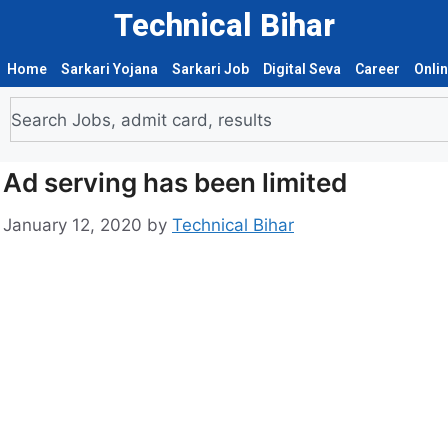
Technical Bihar
Home
Sarkari Yojana
Sarkari Job
Digital Seva
Career
Onli
Ad serving has been limited
January 12, 2020
by
Technical Bihar