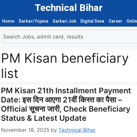
Technical Bihar
Home
Sarkari Yojana
Sarkari Job
Digital Seva
Career
Onli
PM Kisan beneficiary
list
PM Kisan 21th Installment Payment
Date: इस दिन आएगा 21वीं किस्त का पैसा –
Official सूचना जारी, Check Beneficiary
Status & Latest Update
November 18, 2025
by
Technical Bihar