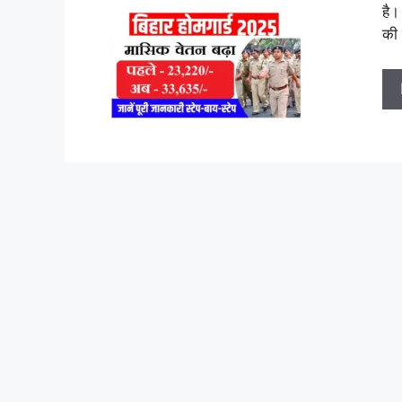
है।
की 