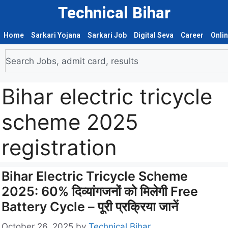
Technical Bihar
Home
Sarkari Yojana
Sarkari Job
Digital Seva
Career
Onli
Bihar electric tricycle
scheme 2025
registration
Bihar Electric Tricycle Scheme
2025: 60% दिव्यांगजनों को मिलेगी Free
Battery Cycle – पूरी प्रक्रिया जानें
October 26, 2025
by
Technical Bihar