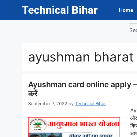
Technical Bihar
Home
ayushman bharat 
Ayushman card online apply – नई 
करें
September 7, 2022
by
Technical Bihar
Ay
और
किस
आप