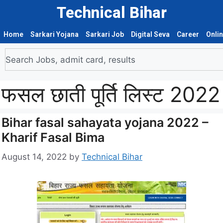
Technical Bihar
Home
Sarkari Yojana
Sarkari Job
Digital Seva
Career
Onli
फसल छाती पूर्ति लिस्ट 2022
Bihar fasal sahayata yojana 2022 –
Kharif Fasal Bima
August 14, 2022
by
Technical Bihar